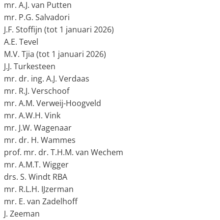
mr. A.J. van Putten
mr. P.G. Salvadori
J.F. Stoffijn (tot 1 januari 2026)
A.E. Tevel
M.V. Tjia (tot 1 januari 2026)
J.J. Turkesteen
mr. dr. ing. A.J. Verdaas
mr. R.J. Verschoof
mr. A.M. Verweij-Hoogveld
mr. A.W.H. Vink
mr. J.W. Wagenaar
mr. dr. H. Wammes
prof. mr. dr. T.H.M. van Wechem
mr. A.M.T. Wigger
drs. S. Windt RBA
mr. R.L.H. IJzerman
mr. E. van Zadelhoff
J. Zeeman